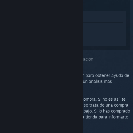
(2015)
Ver en la tienda
Inicia sesión
para obtener ayuda
personalizada con Steam Controller
(2015).
Has seleccionado el problema:
Más información
Puedes consultar las discusiones de Steam para obtener ayuda de
la comunidad o informar de un error. Para un análisis más
profundo, crea un ticket de soporte.
Queremos que estés satisfecho/a con tu compra. Si no es así, te
invitamos a devolverla sin coste alguno. Si se trata de una compra
de Steam, puedes solicitar un reembolso abajo. Si lo has comprado
en otro comercio, ponte en contacto con la tienda para informarte
sobre el proceso de devolución.