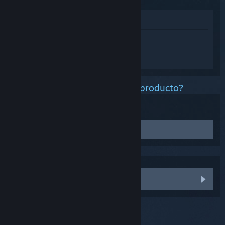
Ver en la tienda
Inicia sesión
para obtener ayuda
personalizada con Steam Controller
(2015).
¿Qué problema tienes con este producto?
Solución de problemas:
Recuperar firmware
Inicia el modo Big Picture y ve a
Ajustes
En la lista, selecciona
Ajustes del mando
Selecciona
Recuperar el firmware del Steam
Necesito más ayuda
Controller
para iniciar el proceso.