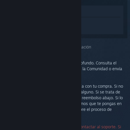
Ver en la tienda
Inicia sesión
para obtener ayuda
personalizada con Steam Link.
Has seleccionado el problema:
Más información
Este problema requiere un análisis más profundo. Consulta el
grupo de discusión para obtener ayuda de la Comunidad o envía
un ticket al soporte.
Nuestra prioridad es que estés satisfecho/a con tu compra. Si no
es así, te invitamos a devolverla sin coste alguno. Si se trata de
una compra de Steam, puedes solicitar un reembolso abajo. Si lo
has comprado en otro comercio, te sugerimos que te pongas en
contacto con la tienda para informarte sobre el proceso de
devolución.
No se necesita un número de serie para contactar al soporte. Si