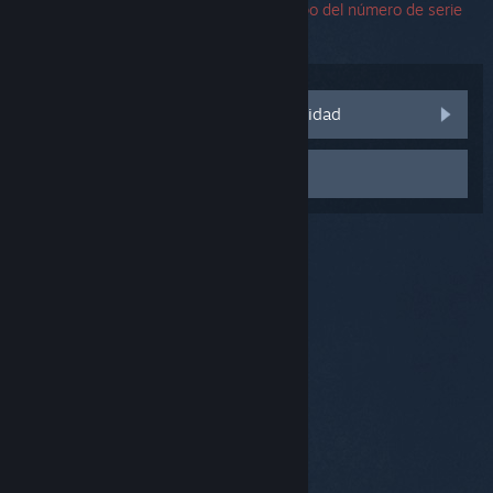
encuentras un error, puedes dejar el campo del número de serie
en blanco.
Visitar las discusiones de la comunidad
Contactar con el Soporte
© Valve Corporation. Todos los derechos reservados.
Todas las marcas registradas pertenecen a sus
respectivos dueños en EE. UU. y otros países.
Política
de Privacidad
|
Información legal
|
Accesibilidad
|
Acuerdo de Suscriptor a Steam
|
Reembolsos
|
Cookies