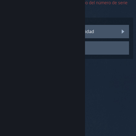
encuentras un error, puedes dejar el campo del número de serie
en blanco.
Visitar las discusiones de la comunidad
Contactar con el Soporte
© Valve Corporation. Todos los derechos reservados.
Todas las marcas registradas pertenecen a sus
respectivos dueños en EE. UU. y otros países.
Política
de Privacidad
|
Información legal
|
Accesibilidad
|
Acuerdo de Suscriptor a Steam
|
Reembolsos
|
Cookies