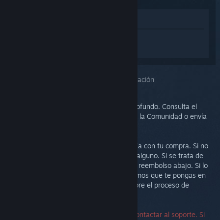
Ver en la tienda
Inicia sesión
para obtener ayuda
personalizada con Steam Link.
Has seleccionado el problema:
Más información
Este problema requiere un análisis más profundo. Consulta el
grupo de discusión para obtener ayuda de la Comunidad o envía
un ticket al soporte.
Nuestra prioridad es que estés satisfecho/a con tu compra. Si no
es así, te invitamos a devolverla sin coste alguno. Si se trata de
una compra de Steam, puedes solicitar un reembolso abajo. Si lo
has comprado en otro comercio, te sugerimos que te pongas en
contacto con la tienda para informarte sobre el proceso de
devolución.
No se necesita un número de serie para contactar al soporte. Si