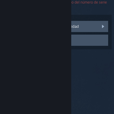
encuentras un error, puedes dejar el campo del número de serie
en blanco.
Visitar las discusiones de la comunidad
Contactar con el Soporte
© Valve Corporation. Todos los derechos reservados.
Todas las marcas registradas pertenecen a sus
respectivos dueños en EE. UU. y otros países.
Política
de Privacidad
|
Información legal
|
Accesibilidad
|
Acuerdo de Suscriptor a Steam
|
Reembolsos
|
Cookies