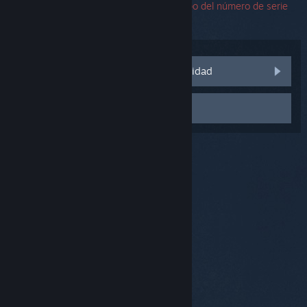
encuentras un error, puedes dejar el campo del número de serie
en blanco.
Visitar las discusiones de la comunidad
Contactar con el Soporte
© Valve Corporation. Todos los derechos reservados.
Todas las marcas registradas pertenecen a sus
respectivos dueños en EE. UU. y otros países.
Política
de Privacidad
|
Información legal
|
Accesibilidad
|
Acuerdo de Suscriptor a Steam
|
Reembolsos
|
Cookies