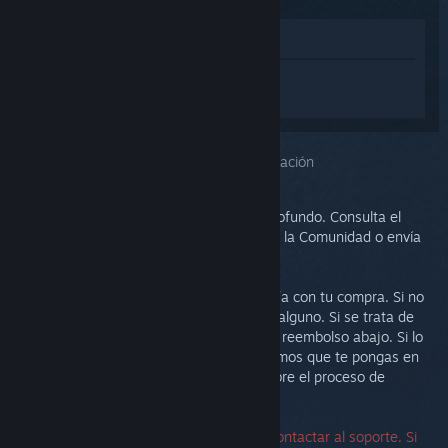
Ver en la tienda
Inicia sesión
para obtener ayuda
personalizada con Steam Link.
Has seleccionado el problema:
Más información
Este problema requiere un análisis más profundo. Consulta el
grupo de discusión para obtener ayuda de la Comunidad o envía
un ticket al soporte.
Nuestra prioridad es que estés satisfecho/a con tu compra. Si no
es así, te invitamos a devolverla sin coste alguno. Si se trata de
una compra de Steam, puedes solicitar un reembolso abajo. Si lo
has comprado en otro comercio, te sugerimos que te pongas en
contacto con la tienda para informarte sobre el proceso de
devolución.
No se necesita un número de serie para contactar al soporte. Si