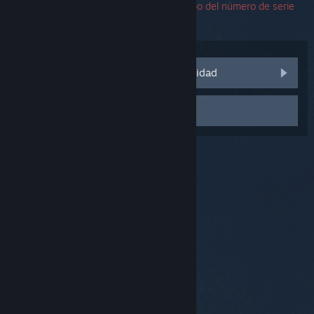
encuentras un error, puedes dejar el campo del número de serie
en blanco.
Visitar las discusiones de la comunidad
Contactar con el Soporte
© Valve Corporation. Todos los derechos reservados.
Todas las marcas registradas pertenecen a sus
respectivos dueños en EE. UU. y otros países.
Política
de Privacidad
|
Información legal
|
Accesibilidad
|
Acuerdo de Suscriptor a Steam
|
Reembolsos
|
Cookies