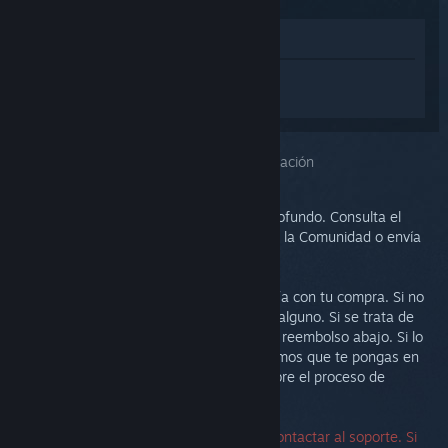
Ver en la tienda
Inicia sesión
para obtener ayuda
personalizada con Steam Link.
Has seleccionado el problema:
Más información
Este problema requiere un análisis más profundo. Consulta el
grupo de discusión para obtener ayuda de la Comunidad o envía
un ticket al soporte.
Nuestra prioridad es que estés satisfecho/a con tu compra. Si no
es así, te invitamos a devolverla sin coste alguno. Si se trata de
una compra de Steam, puedes solicitar un reembolso abajo. Si lo
has comprado en otro comercio, te sugerimos que te pongas en
contacto con la tienda para informarte sobre el proceso de
devolución.
No se necesita un número de serie para contactar al soporte. Si