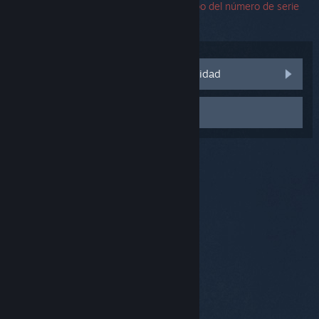
encuentras un error, puedes dejar el campo del número de serie
en blanco.
Visitar las discusiones de la comunidad
Contactar con el Soporte
© Valve Corporation. Todos los derechos reservados.
Todas las marcas registradas pertenecen a sus
respectivos dueños en EE. UU. y otros países.
Política
de Privacidad
|
Información legal
|
Accesibilidad
|
Acuerdo de Suscriptor a Steam
|
Reembolsos
|
Cookies