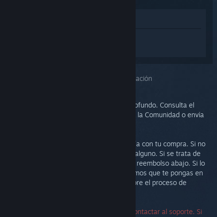
Ver en la tienda
Inicia sesión
para obtener ayuda
personalizada con Steam Link.
Has seleccionado el problema:
Más información
Este problema requiere un análisis más profundo. Consulta el
grupo de discusión para obtener ayuda de la Comunidad o envía
un ticket al soporte.
Nuestra prioridad es que estés satisfecho/a con tu compra. Si no
es así, te invitamos a devolverla sin coste alguno. Si se trata de
una compra de Steam, puedes solicitar un reembolso abajo. Si lo
has comprado en otro comercio, te sugerimos que te pongas en
contacto con la tienda para informarte sobre el proceso de
devolución.
No se necesita un número de serie para contactar al soporte. Si