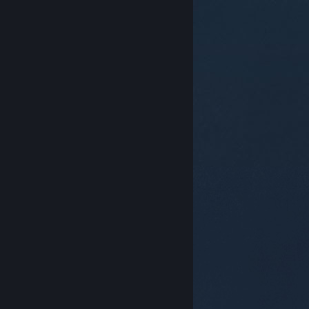
© Valve Corporation. Todos los derechos reservados.
Todas las marcas registradas pertenecen a sus
respectivos dueños en EE. UU. y otros países.
Política
de Privacidad
|
Información legal
|
Accesibilidad
|
Acuerdo de Suscriptor a Steam
|
Reembolsos
|
Cookies