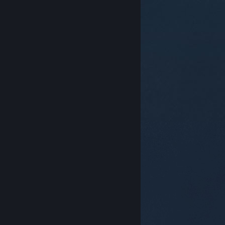
© Valve Corporation. Todos los derechos reservados.
Todas las marcas registradas pertenecen a sus
respectivos dueños en EE. UU. y otros países.
Política
de Privacidad
|
Información legal
|
Accesibilidad
|
Acuerdo de Suscriptor a Steam
|
Reembolsos
|
Cookies