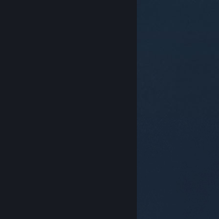
© Valve Corporation. Todos los derechos reservados.
Todas las marcas registradas pertenecen a sus
respectivos dueños en EE. UU. y otros países.
Política
de Privacidad
|
Información legal
|
Accesibilidad
|
Acuerdo de Suscriptor a Steam
|
Reembolsos
|
Cookies