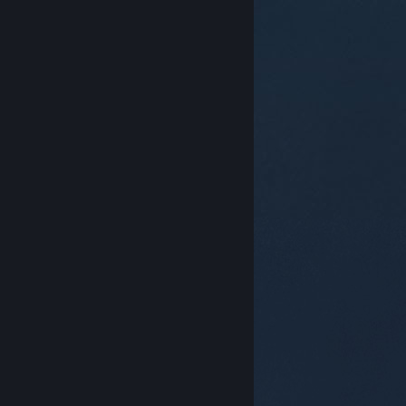
© Valve Corporation. Todos los derechos reservados.
Todas las marcas registradas pertenecen a sus
respectivos dueños en EE. UU. y otros países.
Política
de Privacidad
|
Información legal
|
Accesibilidad
|
Acuerdo de Suscriptor a Steam
|
Reembolsos
|
Cookies