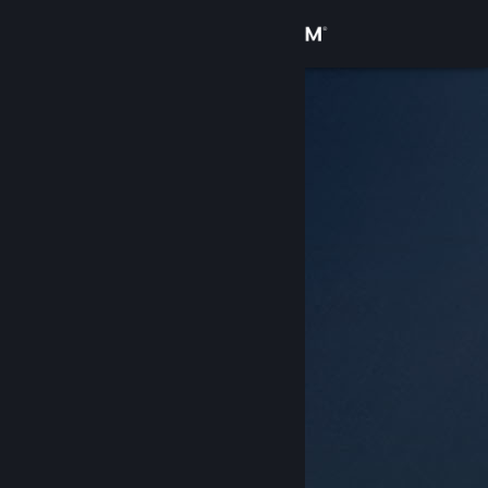
Iniciar sesión
Tienda
Comunidad
Acerca de
Soporte
Cambiar idioma
Descargar Steam Mobile
Ver versión clásica