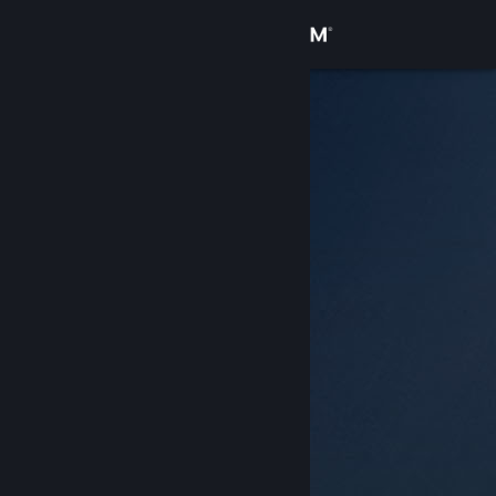
Iniciar sesión
Tienda
Comunidad
Acerca de
Soporte
Cambiar idioma
Descargar Steam Mobile
Ver versión clásica