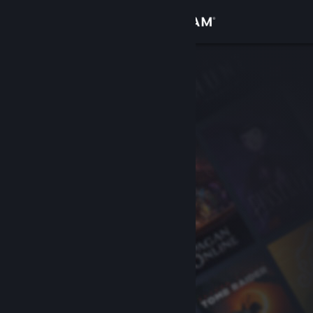
Kirjaudu sisään
Kauppa
Yhteisö
Tietoa
Tuki
Vaihda kieli
Hanki Steam-mobiilisovellus
Näytä työpöytäsivusto