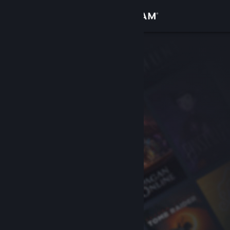
Kirjaudu sisään
Kauppa
Yhteisö
Tietoa
Tuki
Vaihda kieli
Hanki Steam-mobiilisovellus
Näytä työpöytäsivusto