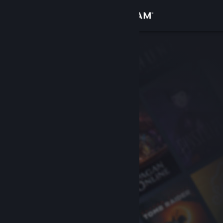
Kirjaudu sisään
Kauppa
Yhteisö
Tietoa
Tuki
Vaihda kieli
Hanki Steam-mobiilisovellus
Näytä työpöytäsivusto