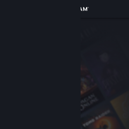
Kirjaudu sisään
Kauppa
Yhteisö
Tietoa
Tuki
Vaihda kieli
Hanki Steam-mobiilisovellus
Näytä työpöytäsivusto