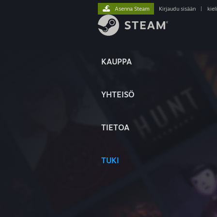
Asenna Steam
Kirjaudu sisään
|
kiel
KAUPPA
YHTEISÖ
TIETOA
TUKI