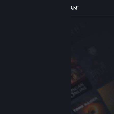
Kirjaudu sisään
Kauppa
Yhteisö
Tietoa
Tuki
Vaihda kieli
Hanki Steam-mobiilisovellus
Näytä työpöytäsivusto