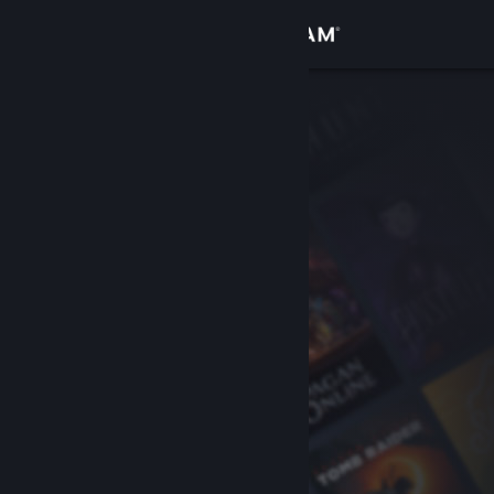
Kirjaudu sisään
Kauppa
Yhteisö
Tietoa
Tuki
Vaihda kieli
Hanki Steam-mobiilisovellus
Näytä työpöytäsivusto