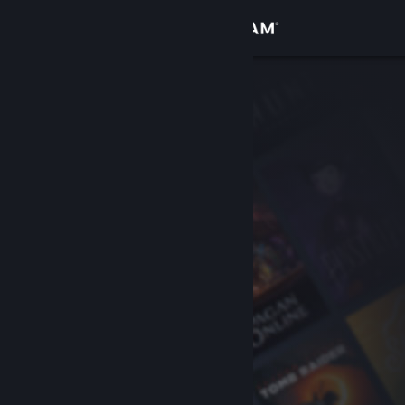
Kirjaudu sisään
Kauppa
Yhteisö
Tietoa
Tuki
Vaihda kieli
Hanki Steam-mobiilisovellus
Näytä työpöytäsivusto