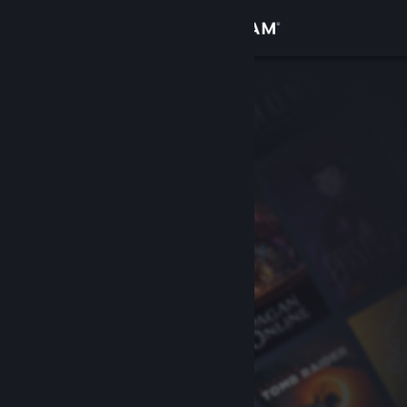
Kirjaudu sisään
Kauppa
Yhteisö
Tietoa
Tuki
Vaihda kieli
Hanki Steam-mobiilisovellus
Näytä työpöytäsivusto