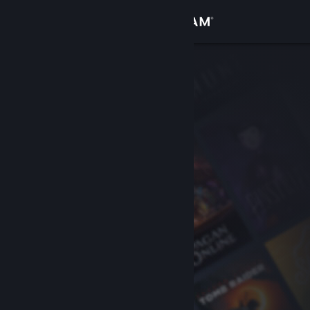
Kirjaudu sisään
Kauppa
Yhteisö
Tietoa
Tuki
Vaihda kieli
Hanki Steam-mobiilisovellus
Näytä työpöytäsivusto