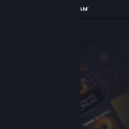
Kirjaudu sisään
Kauppa
Yhteisö
Tietoa
Tuki
Vaihda kieli
Hanki Steam-mobiilisovellus
Näytä työpöytäsivusto