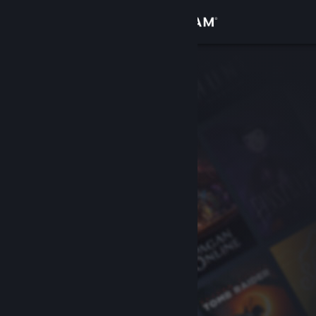
Kirjaudu sisään
Kauppa
Yhteisö
Tietoa
Tuki
Vaihda kieli
Hanki Steam-mobiilisovellus
Näytä työpöytäsivusto