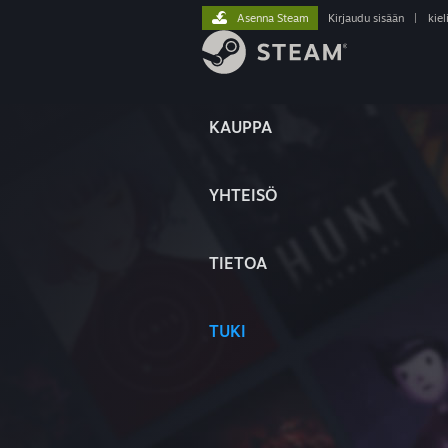
Asenna Steam
Kirjaudu sisään
|
kiel
KAUPPA
YHTEISÖ
TIETOA
TUKI