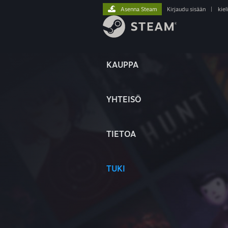
Asenna Steam
Kirjaudu sisään
|
kiel
KAUPPA
YHTEISÖ
TIETOA
TUKI