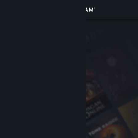
Kirjaudu sisään
Kauppa
Yhteisö
Tietoa
Tuki
Vaihda kieli
Hanki Steam-mobiilisovellus
Näytä työpöytäsivusto