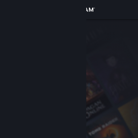
Kirjaudu sisään
Kauppa
Yhteisö
Tietoa
Tuki
Vaihda kieli
Hanki Steam-mobiilisovellus
Näytä työpöytäsivusto