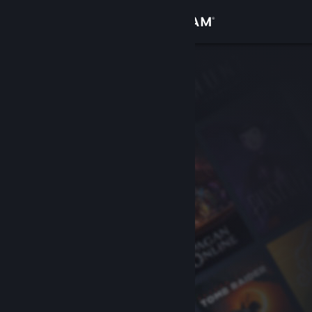
Kirjaudu sisään
Kauppa
Yhteisö
Tietoa
Tuki
Vaihda kieli
Hanki Steam-mobiilisovellus
Näytä työpöytäsivusto