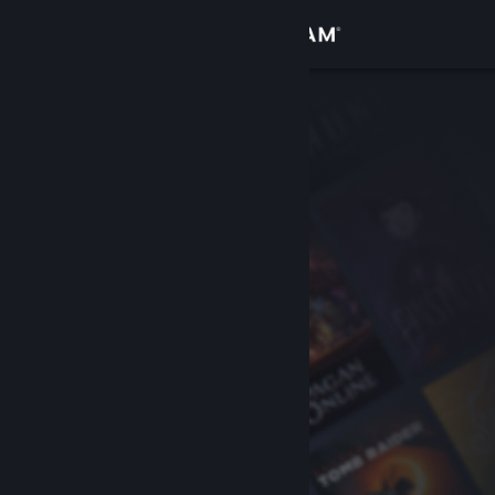
Kirjaudu sisään
Kauppa
Yhteisö
Tietoa
Tuki
Vaihda kieli
Hanki Steam-mobiilisovellus
Näytä työpöytäsivusto