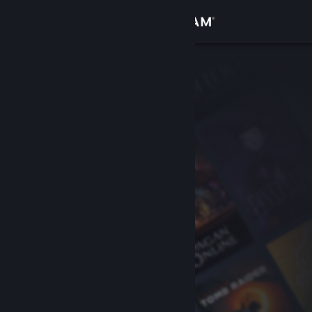
Kirjaudu sisään
Kauppa
Yhteisö
Tietoa
Tuki
Vaihda kieli
Hanki Steam-mobiilisovellus
Näytä työpöytäsivusto