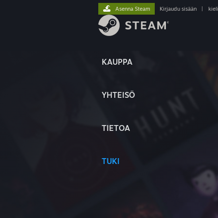
Asenna Steam
Kirjaudu sisään
|
kiel
KAUPPA
YHTEISÖ
TIETOA
TUKI