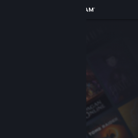
Kirjaudu sisään
Kauppa
Yhteisö
Tietoa
Tuki
Vaihda kieli
Hanki Steam-mobiilisovellus
Näytä työpöytäsivusto