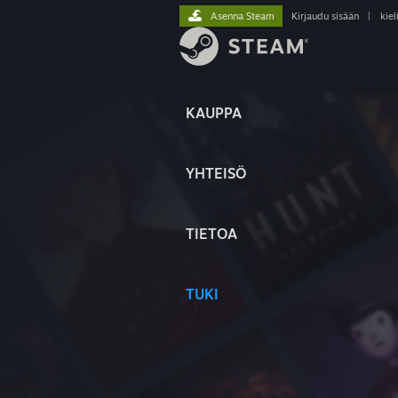
Asenna Steam
Kirjaudu sisään
|
kiel
KAUPPA
YHTEISÖ
TIETOA
TUKI