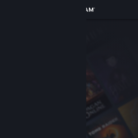
Kirjaudu sisään
Kauppa
Yhteisö
Tietoa
Tuki
Vaihda kieli
Hanki Steam-mobiilisovellus
Näytä työpöytäsivusto