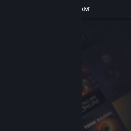
Kirjaudu sisään
Kauppa
Yhteisö
Tietoa
Tuki
Vaihda kieli
Hanki Steam-mobiilisovellus
Näytä työpöytäsivusto