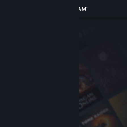
Kirjaudu sisään
Kauppa
Yhteisö
Tietoa
Tuki
Vaihda kieli
Hanki Steam-mobiilisovellus
Näytä työpöytäsivusto