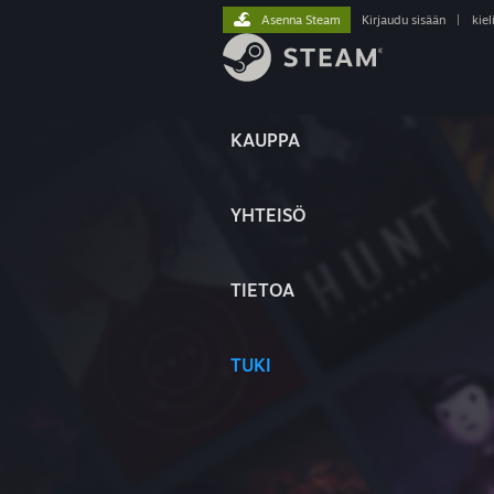
Asenna Steam
Kirjaudu sisään
|
kiel
KAUPPA
YHTEISÖ
TIETOA
TUKI