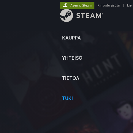
Asenna Steam
Kirjaudu sisään
|
kiel
KAUPPA
YHTEISÖ
TIETOA
TUKI