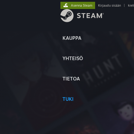
Asenna Steam
Kirjaudu sisään
|
kiel
KAUPPA
YHTEISÖ
TIETOA
TUKI