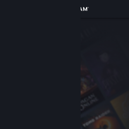
Kirjaudu sisään
Kauppa
Yhteisö
Tietoa
Tuki
Vaihda kieli
Hanki Steam-mobiilisovellus
Näytä työpöytäsivusto