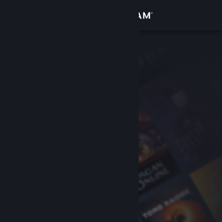
Kirjaudu sisään
Kauppa
Yhteisö
Tietoa
Tuki
Vaihda kieli
Hanki Steam-mobiilisovellus
Näytä työpöytäsivusto