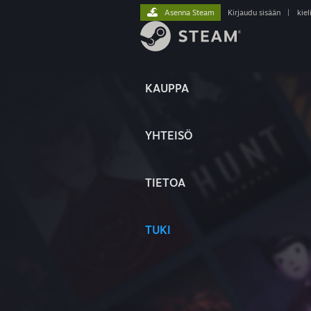
Asenna Steam
Kirjaudu sisään
|
kiel
KAUPPA
YHTEISÖ
TIETOA
TUKI