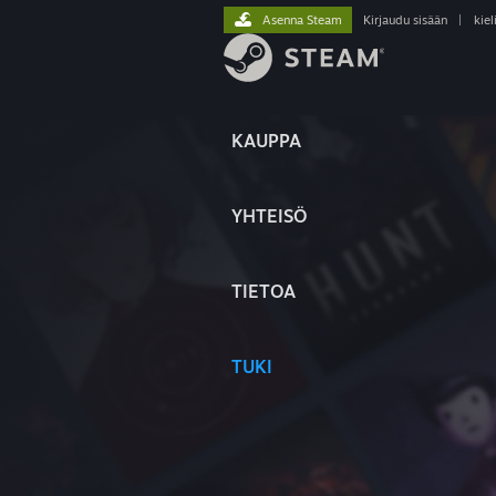
Asenna Steam
Kirjaudu sisään
|
kiel
KAUPPA
YHTEISÖ
TIETOA
TUKI