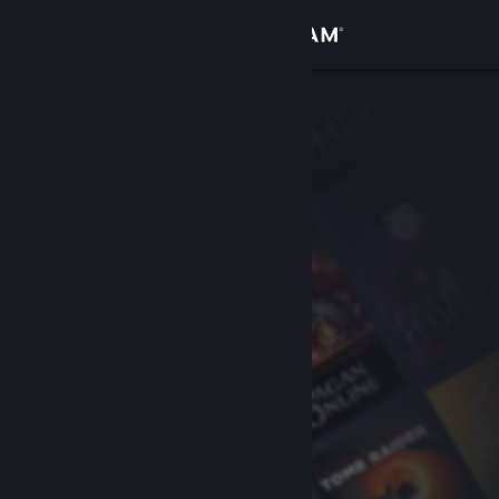
Kirjaudu sisään
Kauppa
Yhteisö
Tietoa
Tuki
Vaihda kieli
Hanki Steam-mobiilisovellus
Näytä työpöytäsivusto