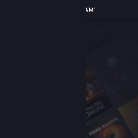
Kirjaudu sisään
Kauppa
Yhteisö
Tietoa
Tuki
Vaihda kieli
Hanki Steam-mobiilisovellus
Näytä työpöytäsivusto