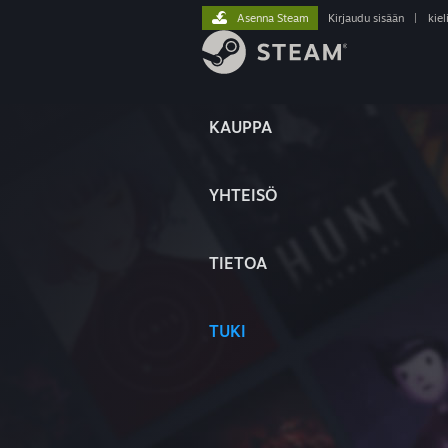
Asenna Steam
Kirjaudu sisään
|
kiel
KAUPPA
YHTEISÖ
TIETOA
TUKI