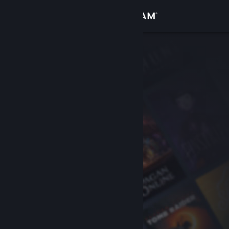
Kirjaudu sisään
Kauppa
Yhteisö
Tietoa
Tuki
Vaihda kieli
Hanki Steam-mobiilisovellus
Näytä työpöytäsivusto